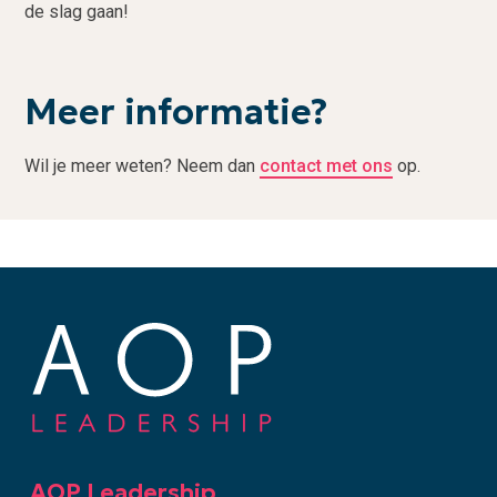
de slag gaan!
Meer informatie?
Wil je meer weten? Neem dan
contact met ons
op.
F
o
o
t
AOP Leadership