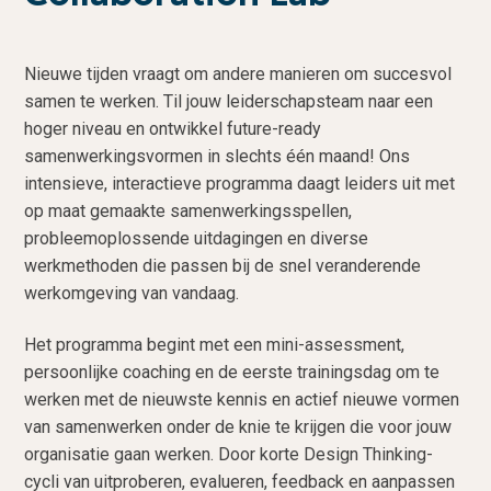
o
d
e
f
i
t
d
n
t
Nieuwe tijden vraagt om andere manieren om succesvol
n
h
e
samen te werken. Til jouw leiderschapsteam naar een
a
o
k
hoger niveau en ontwikkel future-ready
v
u
s
samenwerkingsvormen in slechts één maand! Ons
i
d
t
intensieve, interactieve programma daagt leiders uit met
g
op maat gemaakte samenwerkingsspellen,
a
probleemoplossende uitdagingen en diverse
t
werkmethoden die passen bij de snel veranderende
i
werkomgeving van vandaag.
e
Het programma begint met een mini-assessment,
persoonlijke coaching en de eerste trainingsdag om te
werken met de nieuwste kennis en actief nieuwe vormen
van samenwerken onder de knie te krijgen die voor jouw
organisatie gaan werken. Door korte Design Thinking-
cycli van uitproberen, evalueren, feedback en aanpassen