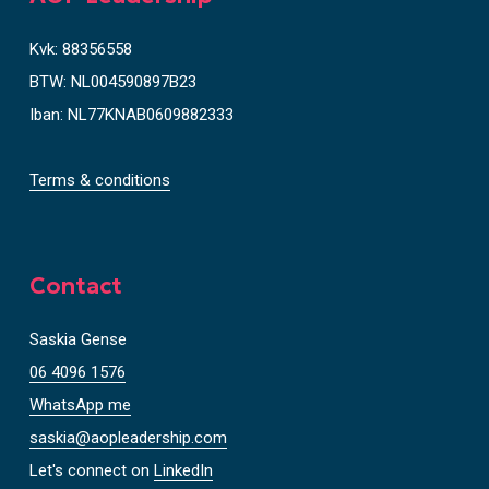
e
r
Kvk: 88356558
BTW: NL004590897B23
Iban: NL77KNAB0609882333
Terms & conditions
Contact
Saskia Gense
06 4096 1576
WhatsApp me
saskia@aopleadership.com
Let's connect on
LinkedIn