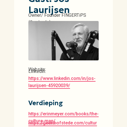
Laurijsen
Owner/ Founder FINGERTiPS
(Cambodja)
Website:
Linkedin:
https://www.linkedin.com/in/jos-
laurijsen-45920039/
Verdieping
https://erinmeyer.com/books/the-
culture-map/
https://geerthofstede.com/cultur