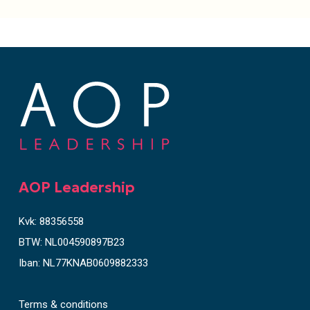
F
o
o
t
AOP Leadership
e
r
Kvk: 88356558
BTW: NL004590897B23
Iban: NL77KNAB0609882333
Terms & conditions