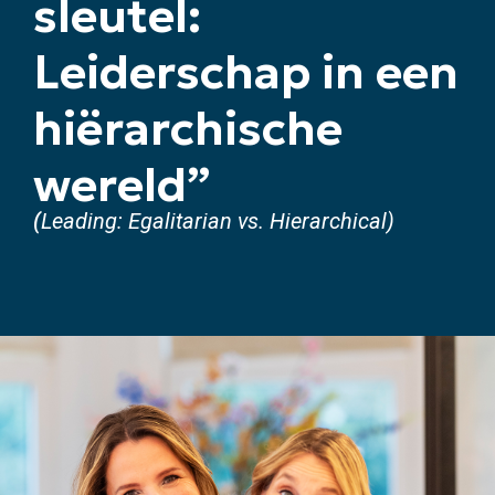
sleutel:
a
e
v
n
Leiderschap in een
i
t
g
hiërarchische
a
t
wereld”
i
o
(
Leading: Egalitarian vs. Hierarchical)
n