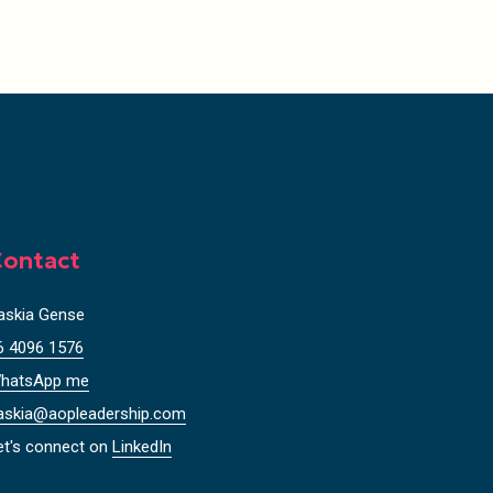
ontact
askia Gense
6 4096 1576
hatsApp me
askia@aopleadership.com
et's connect on
LinkedIn