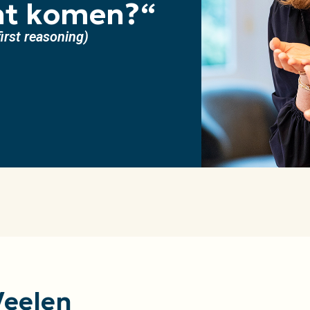
nt komen?
“
first reasoning)
Veelen