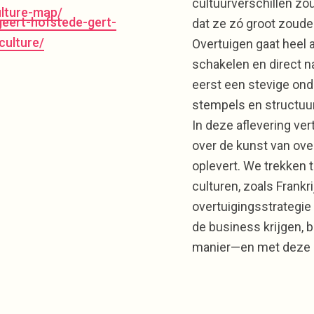
cultuurverschillen zo
ulture-map/
geert-hofstede-gert-
dat ze zó groot zouden
culture/
Overtuigen gaat heel 
schakelen en direct na
eerst een stevige ond
stempels en structuur
In deze aflevering ve
over de kunst van ove
oplevert. We trekken 
culturen, zoals Frankri
overtuigingsstrategie
de business krijgen, b
manier—en met deze in