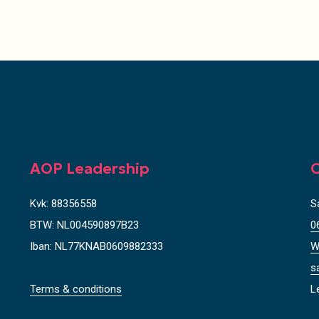
AOP Leadership
C
Kvk: 88356558
S
BTW: NL004590897B23
0
Iban: NL77KNAB0609882333
W
s
Terms & conditions
L