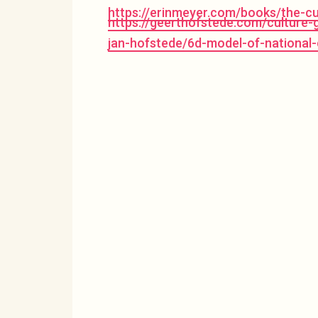
https://erinmeyer.com/books/the-c
https://geerthofstede.com/culture-
jan-hofstede/6d-model-of-national-