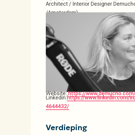
Architect / Interior Designer Demucho
/Amsterdam)
Website:
https://www.demucho.com
Linkedin:
https://www.linkedin.com/i
4644432/
Verdieping